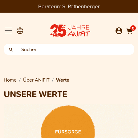
Beraterin:
S. Rothenberger
0
Home
Über ANiFiT
Werte
UNSERE WERTE