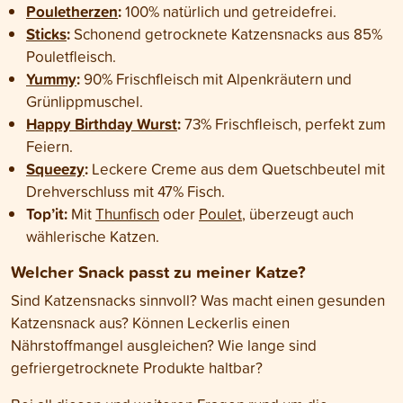
Pouletherzen
:
100% natürlich und getreidefrei.
Sticks
:
Schonend getrocknete Katzensnacks aus 85%
Pouletfleisch.
Yummy
:
90% Frischfleisch mit Alpenkräutern und
Grünlippmuschel.
Happy Birthday Wurst
:
73% Frischfleisch, perfekt zum
Feiern.
Squeezy
:
Leckere Creme aus dem Quetschbeutel mit
Drehverschluss mit 47% Fisch.
Top’it:
Mit
Thunfisch
oder
Poulet
, überzeugt auch
wählerische Katzen.
Welcher Snack passt zu meiner Katze?
Sind Katzensnacks sinnvoll? Was macht einen gesunden
Katzensnack aus? Können Leckerlis einen
Nährstoffmangel ausgleichen? Wie lange sind
gefriergetrocknete Produkte haltbar?