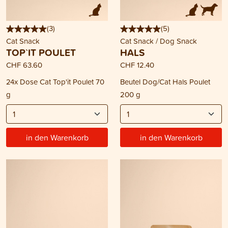
(
3
)
(
5
)
Cat Snack
Cat Snack / Dog Snack
TOP`IT POULET
HALS
CHF 63.60
CHF 12.40
24x Dose Cat Top'it Poulet 70
Beutel Dog/Cat Hals Poulet
g
200 g
in den Warenkorb
in den Warenkorb