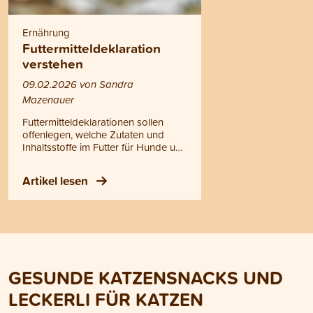
Ernährung
Futtermitteldeklaration
verstehen
09.02.2026 von Sandra
Mazenauer
Futtermitteldeklarationen sollen
offenlegen, welche Zutaten und
Inhaltsstoffe im Futter für Hunde und
Katzen enthalten sind. In der Praxis
bleibt das aber oft unklar, und viele
Artikel lesen
Tierhalterinnen und Tierhalter
wissen nicht, worauf sie achten
müssen. Wir erklären dir, wie du
Futtermitteldeklarationen richtig liest
und zeigen dir die Unterschiede
zwischen unserer Deklaration und
derjenigen vieler
GESUNDE KATZENSNACKS UND
Konkurrenzprodukte.
LECKERLI FÜR KATZEN