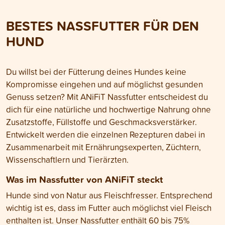
zwischen unserer Deklaration und
solltest. Hier erfä
derjenigen vieler
bei der richtigen 
BESTES NASSFUTTER FÜR DEN
Konkurrenzprodukte.
Hundes ankommt
HUND
Du willst bei der Fütterung deines Hundes keine
Kompromisse eingehen und auf möglichst gesunden
Genuss setzen? Mit ANiFiT Nassfutter entscheidest du
dich für eine natürliche und hochwertige Nahrung ohne
Zusatzstoffe, Füllstoffe und Geschmacksverstärker.
Entwickelt werden die einzelnen Rezepturen dabei in
Zusammenarbeit mit Ernährungsexperten, Züchtern,
Wissenschaftlern und Tierärzten.
Was im Nassfutter von ANiFiT steckt
Hunde sind von Natur aus Fleischfresser. Entsprechend
wichtig ist es, dass im Futter auch möglichst viel Fleisch
enthalten ist. Unser Nassfutter enthält 60 bis 75%