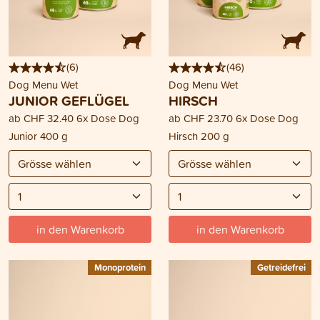
(
6
)
(
46
)
Dog Menu Wet
Dog Menu Wet
JUNIOR GEFLÜGEL
HIRSCH
ab
CHF 32.40
6x Dose Dog
ab
CHF 23.70
6x Dose Dog
Junior 400 g
Hirsch 200 g
in den Warenkorb
in den Warenkorb
Monoprotein
Getreidefrei