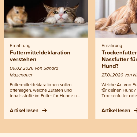
Ernährung
Ernährung
Futtermitteldeklaration
Trockenfutte
verstehen
Nassfutter f
Hund?
09.02.2026 von Sandra
Mazenauer
27.01.2026 von Ni
Futtermitteldeklarationen sollen
Welche Art von Futt
offenlegen, welche Zutaten und
für deinen Hund? F
Inhaltsstoffe im Futter für Hunde und
Trockenfutter ode
Katzen enthalten sind. In der Praxis
Selber kochen? O
bleibt das aber oft unklar, und viele
Entscheidung ist 
Artikel lesen
Artikel lesen
Tierhalterinnen und Tierhalter
des Geschmacks. G
wissen nicht, worauf sie achten
mit allen Fütterun
müssen. Wir erklären dir, wie du
gesunde Ernährun
Futtermitteldeklarationen richtig liest
Dennoch gibt es 
und zeigen dir die Unterschiede
Unterschiede, di