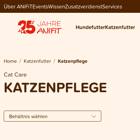
Über ANiFiT
Events
Wissen
Zusatzverdienst
Services
Hundefutter
Katzenfutter
Home
Katzenfutter
Katzenpflege
Cat Care
KATZENPFLEGE
Behältnis wählen