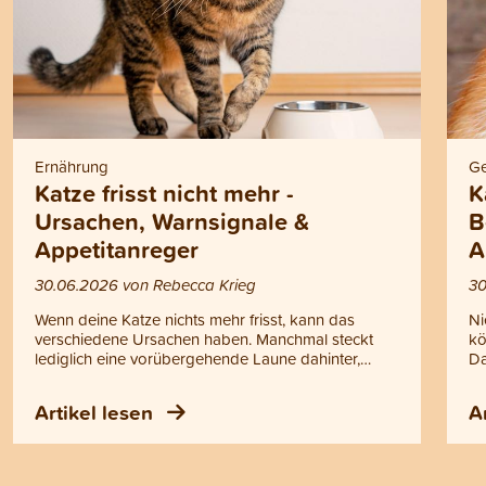
Ernährung
Ge
Katze frisst nicht mehr -
K
Ursachen, Warnsignale &
B
Appetitanreger
A
30.06.2026 von Rebecca Krieg
30
Wenn deine Katze nichts mehr frisst, kann das
Ni
verschiedene Ursachen haben. Manchmal steckt
kö
lediglich eine vorübergehende Laune dahinter,
Da
manchmal können aber auch gesundheitliche
Er
Probleme die Ursache sein. Doch wann helfen
Er
Artikel lesen
A
einfache Tricks oder ein Appetitanreger für Katzen
Ka
und wann solltest du zum Tierarzt gehen?
Ka
Antworten auf diese Fragen findest du in diesem
Be
Blogartikel.
Ap