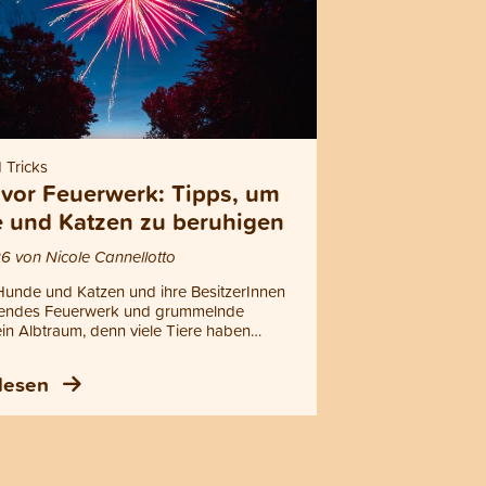
 Tricks
 vor Feuerwerk: Tipps, um
 und Katzen zu beruhigen
6 von Nicole Cannellotto
 Hunde und Katzen und ihre BesitzerInnen
llendes Feuerwerk und grummelnde
ein Albtraum, denn viele Tiere haben
Angst davor. In diesem Blogbeitrag
u Tipps, wie du deinen Hund oder deine
 lesen
Silvester und am 1. August beruhigen