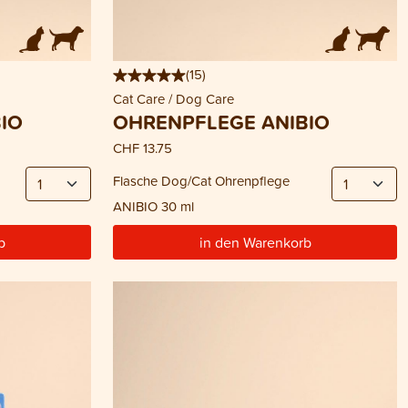
(
15
)
Cat Care / Dog Care
IO
OHRENPFLEGE ANIBIO
CHF 13.75
Flasche Dog/Cat Ohrenpflege
ANIBIO 30 ml
b
in den Warenkorb