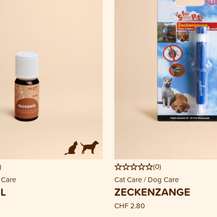
)
(
0
)
 Care
Cat Care / Dog Care
L
ZECKENZANGE
CHF 2.80