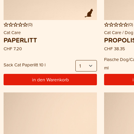
(
0
)
(
0
)
Cat Care
Cat Care / Dog
PAPERLITT
PROPOLI
CHF 7.20
CHF 38.35
Flasche Dog/Ca
Sack Cat Paperlitt 10 l
ml
in den Warenkorb