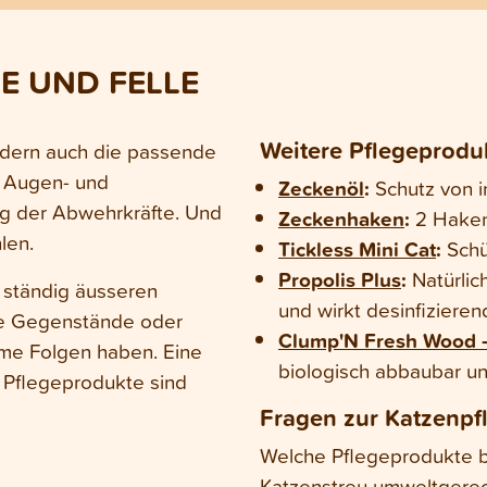
tze tierärztlich untersucht werden.
E UND FELLE
Weitere Pflegeproduk
ondern auch die passende
r Augen- und
Zeckenöl
:
Schutz von i
ng der Abwehrkräfte. Und
Zeckenhaken
:
2 Haken
len.
Tickless Mini Cat
:
Schü
Propolis Plus
:
Natürlic
 ständig äusseren
und wirkt desinfizieren
tze Gegenstände oder
Clump'N Fresh Wood –
me Folgen haben. Eine
biologisch abbaubar u
 Pflegeprodukte sind
Fragen zur Katzenpf
Welche Pflegeprodukte br
Katzenstreu umweltgerec