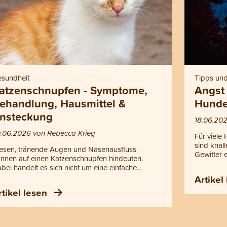
sundheit
Tipps und
atzenschnupfen - Symptome,
Angst
ehandlung, Hausmittel &
Hunde
nsteckung
18.06.202
.06.2026 von Rebecca Krieg
Für viele
sind kna
esen, tränende Augen und Nasenausfluss
Gewitter 
nnen auf einen Katzenschnupfen hindeuten.
panische 
bei handelt es sich nicht um eine einfache
findest d
kältung, sondern um eine ansteckende
Artikel
Katze an 
krankung der oberen Atemwege. Der
rtikel lesen
kannst.
tzenschnupfen kann vor allem für Kitten, ältere
tzen und geschwächte Tiere gefährlich werden.
i Fieber, eitrigem Ausfluss, Atemproblemen,
petitlosigkeit oder starker Mattigkeit sollte die