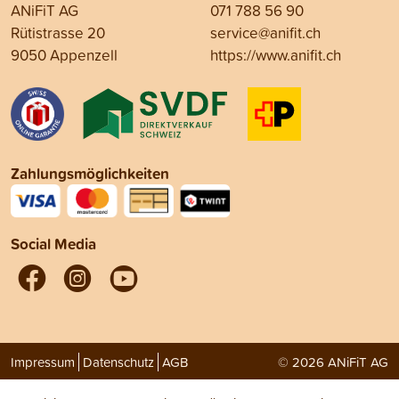
ANiFiT AG
071 788 56 90
Rütistrasse 20
service@anifit.ch
9050 Appenzell
https://www.anifit.ch
Zahlungsmöglichkeiten
Social Media
Impressum
Datenschutz
AGB
© 2026 ANiFiT AG