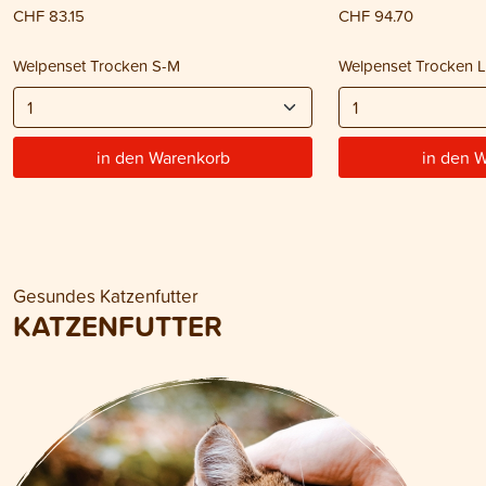
CHF 83.15
CHF 94.70
Welpenset Trocken S-M
Welpenset Trocken 
in den Warenkorb
in den 
Gesundes Katzenfutter
KATZENFUTTER