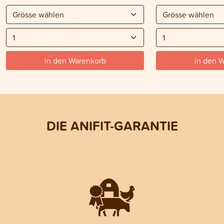
in den Warenkorb
in den 
DIE ANIFIT-GARANTIE