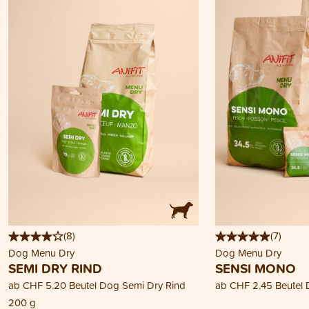
(
8
)
(
7
)
Dog Menu Dry
Dog Menu Dry
SEMI DRY RIND
SENSI MONO
ab
CHF 5.20
Beutel Dog Semi Dry Rind
ab
CHF 2.45
Beutel
200 g