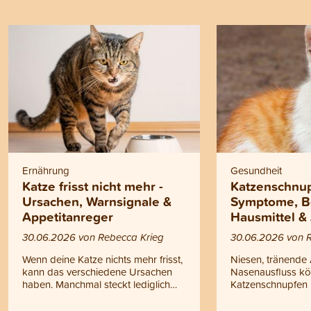
Ernährung
Gesundheit
Katze frisst nicht mehr -
Katzenschnup
Ursachen, Warnsignale &
Symptome, B
Appetitanreger
Hausmittel &
30.06.2026 von Rebecca Krieg
30.06.2026 von 
Wenn deine Katze nichts mehr frisst,
Niesen, tränende
kann das verschiedene Ursachen
Nasenausfluss kö
haben. Manchmal steckt lediglich
Katzenschnupfen 
eine vorübergehende Laune
handelt es sich ni
dahinter, manchmal können aber
einfache Erkältun