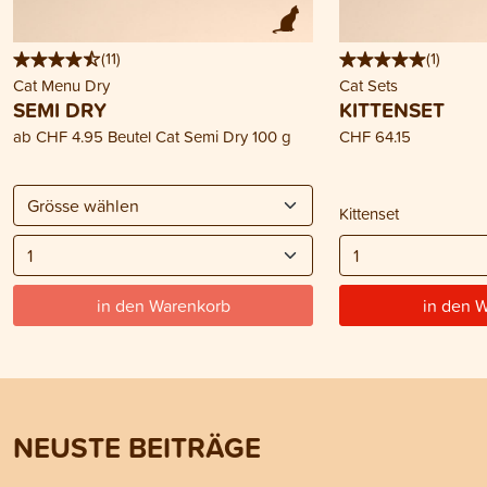
(
11
)
(
1
)
Cat Menu Dry
Cat Sets
SEMI DRY
KITTENSET
ab
CHF 4.95
Beutel Cat Semi Dry 100 g
CHF 64.15
Kittenset
in den Warenkorb
in den 
NEUSTE BEITRÄGE