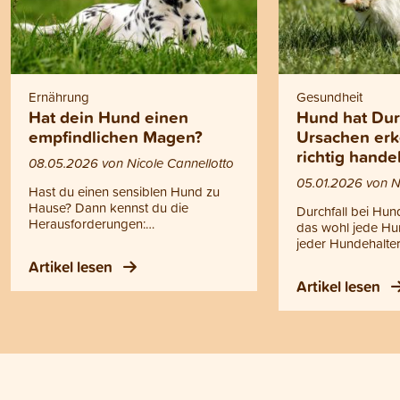
Ernährung
Gesundheit
Hat dein Hund einen
Hund hat Dur
empfindlichen Magen?
Ursachen er
richtig hande
08.05.2026 von Nicole Cannellotto
05.01.2026 von N
Hast du einen sensiblen Hund zu
Hause? Dann kennst du die
Durchfall bei Hun
Herausforderungen:
das wohl jede Hu
Verdauungsprobleme, Juckreiz,
jeder Hundehalter
Unverträglichkeiten oder ein Magen,
Aber kennst du a
Artikel lesen
der schnell aus dem Gleichgewicht
und weisst, was 
Artikel lesen
gerät. Genau hier setzt sensitives
kannst? Durchfall 
Hundefutter an. Doch was bedeutet
verschiedene Urs
dieser Begriff eigentlich genau? Und
von harmlosen
wie findest du das richtige Futter für
Verdauungsstörun
deinen Hund?
ernsthaften Erkra
In diesem Blogarti
welche die häufi