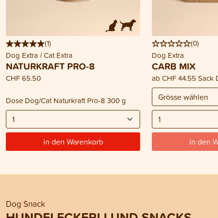
(
1
)
(
0
)
Dog Extra / Cat Extra
Dog Extra
NATURKRAFT PRO-8
CARB MIX
CHF 65.50
ab
CHF 44.55
Sack 
Dose Dog/Cat Naturkraft Pro-8 300 g
in den Warenkorb
in den 
Dog Snack
HUNDELECKERLI UND SNACKS