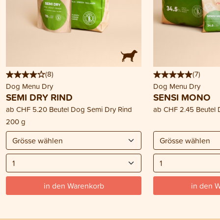
(
8
)
(
7
)
Dog Menu Dry
Dog Menu Dry
SEMI DRY RIND
SENSI MONO
ab
CHF 5.20
Beutel Dog Semi Dry Rind
ab
CHF 2.45
Beutel
200 g
in den Warenkorb
in den 