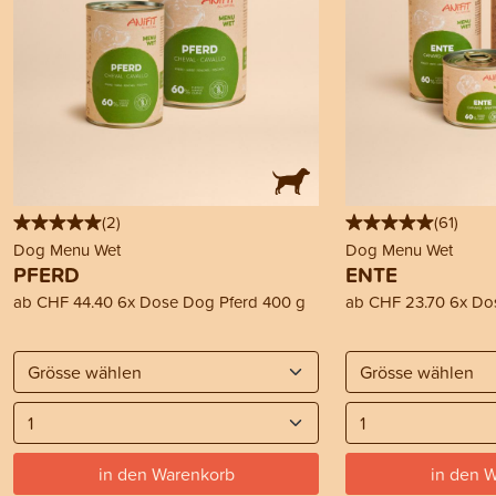
(
2
)
(
61
)
Dog Menu Wet
Dog Menu Wet
PFERD
ENTE
ab
CHF 44.40
6x Dose Dog Pferd 400 g
ab
CHF 23.70
6x Do
in den Warenkorb
in den 