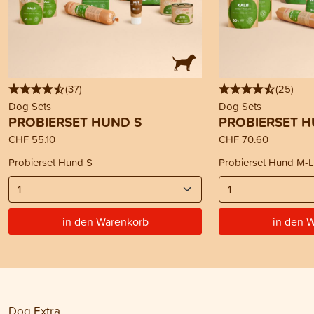
(
37
)
(
25
)
Dog Sets
Dog Sets
PROBIERSET HUND S
PROBIERSET H
CHF 55.10
CHF 70.60
Probierset Hund S
Probierset Hund M-L
in den Warenkorb
in den 
Dog Extra