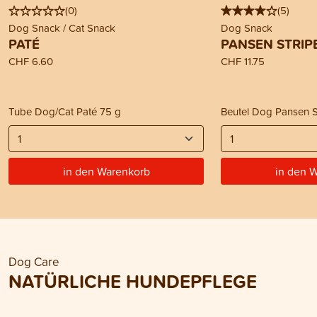
(
0
)
(
5
)
Dog Snack / Cat Snack
Dog Snack
PATÉ
PANSEN STRIP
CHF 6.60
CHF 11.75
Tube Dog/Cat Paté 75 g
Beutel Dog Pansen S
in den Warenkorb
in den 
Dog Care
NATÜRLICHE HUNDEPFLEGE