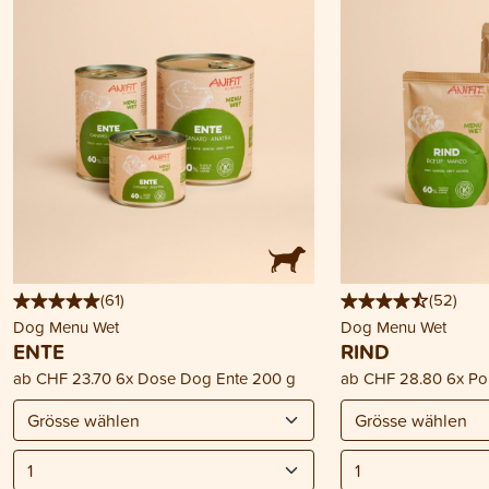
(
61
)
(
52
)
Dog Menu Wet
Dog Menu Wet
ENTE
RIND
ab
CHF 23.70
6x Dose Dog Ente 200 g
ab
CHF 28.80
6x Po