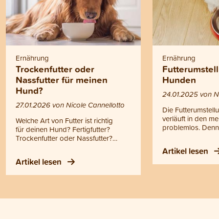
Ernährung
Ernährung
Trockenfutter oder
Futterumstel
Nassfutter für meinen
Hunden
Hund?
24.01.2025 von Ni
27.01.2026 von Nicole Cannellotto
Die Futterumstel
verläuft in den me
Welche Art von Futter ist richtig
problemlos. Denno
für deinen Hund? Fertigfutter?
Dinge, die du bea
Trockenfutter oder Nassfutter?
die Umstellung fü
Selber kochen? Oder Barfen? Die
Artikel lesen
Vierbeiner so an
Entscheidung ist zum Teil eine Frage
Artikel lesen
möglich zu mache
des Geschmacks. Grundsätzlich ist
Blogartikel findes
mit allen Fütterungsvarianten eine
Tipps und Informa
gesunde Ernährung möglich.
Dennoch gibt es wichtige
Unterschiede, die du kennen
solltest. Hier erfährst du, worauf es
bei der richtigen Fütterung deines