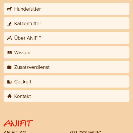
Hundefutter
Katzenfutter
Über ANiFiT
Wissen
Zusatzverdienst
Cockpit
Kontakt
ANiFiT AG
071 788 56 90