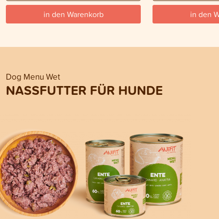
in den Warenkorb
in den 
Dog Menu Wet
NASSFUTTER FÜR HUNDE