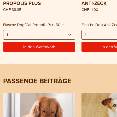
PROPOLIS PLUS
ANTI-ZECK
CHF 38.35
CHF 11.00
Flasche Dog/Cat Propolis Plus 50 ml
Flasche Dog Anti-Ze
in den Warenkorb
in den 
PASSENDE BEITRÄGE