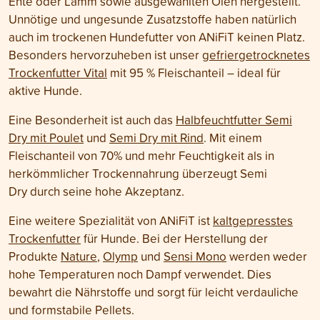
Ente oder Lamm sowie ausgewählten Ölen hergestellt.
Unnötige und ungesunde Zusatzstoffe haben natürlich
auch im trockenen Hundefutter von ANiFiT keinen Platz.
Besonders hervorzuheben ist unser
gefriergetrocknetes
Trockenfutter Vital
mit 95 % Fleischanteil – ideal für
aktive Hunde.
Eine Besonderheit ist auch das
Halbfeuchtfutter Semi
Dry mit Poulet
und
Semi Dry mit Rind
. Mit einem
Fleischanteil von 70% und mehr Feuchtigkeit als in
herkömmlicher Trockennahrung überzeugt Semi
Dry durch seine hohe Akzeptanz.
Eine weitere Spezialität von ANiFiT ist
kaltgepresstes
Trockenfutter
für Hunde. Bei der Herstellung der
Produkte
Nature
,
Olymp
und
Sensi Mono
werden weder
hohe Temperaturen noch Dampf verwendet. Dies
bewahrt die Nährstoffe und sorgt für leicht verdauliche
und formstabile Pellets.