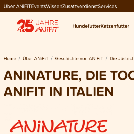
Über ANiFiT
Events
Wissen
Zusatzverdienst
Services
Hundefutter
Katzenfutter
Home
Über ANiFiT
Geschichte von ANiFiT
Die Jüstric
ANINATURE, DIE T
ANIFIT IN ITALIEN