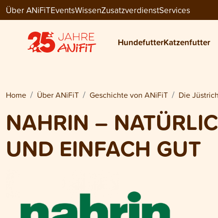
Über ANiFiT
Events
Wissen
Zusatzverdienst
Services
Hundefutter
Katzenfutter
Home
Über ANiFiT
Geschichte von ANiFiT
Die Jüstric
NAHRIN – NATÜRLI
UND EINFACH GUT