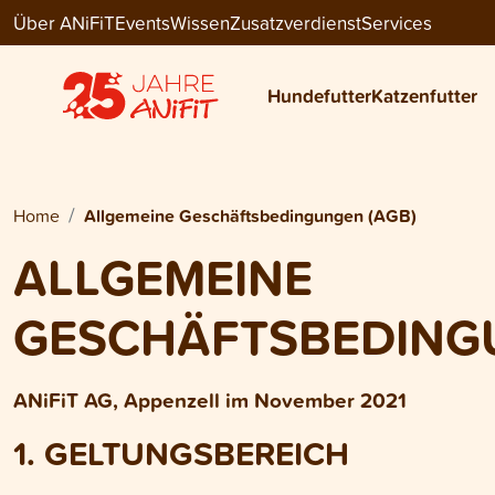
Über ANiFiT
Events
Wissen
Zusatzverdienst
Services
Hundefutter
Katzenfutter
Home
Allgemeine Geschäftsbedingungen (AGB)
ALLGEMEINE
GESCHÄFTSBEDING
ANiFiT AG, Appenzell im November 2021
1. GELTUNGSBEREICH