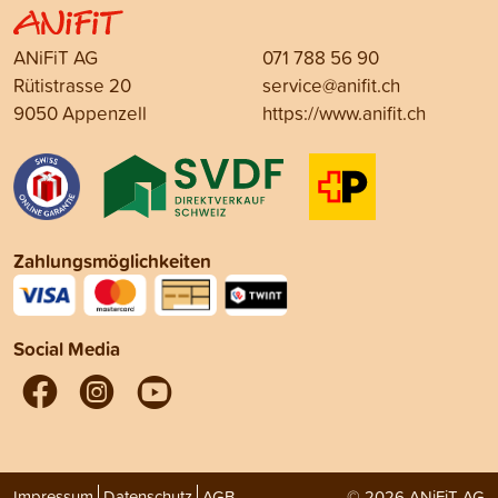
ANiFiT AG
071 788 56 90
Rütistrasse 20
service@anifit.ch
9050 Appenzell
https://www.anifit.ch
Zahlungsmöglichkeiten
Social Media
Impressum
Datenschutz
AGB
© 2026 ANiFiT AG