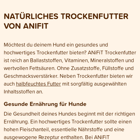
zwischen unserer Deklaration und
solltest. Hier erfä
derjenigen vieler
bei der richtigen 
NATÜRLICHES TROCKENFUTTER
Konkurrenzprodukte.
Hundes ankommt
VON ANIFIT
Möchtest du deinem Hund ein gesundes und
hochwertiges Trockenfutter bieten? ANiFiT Trockenfutter
ist reich an Ballaststoffen, Vitaminen, Mineralstoffen und
wertvollen Fettsäuren. Ohne Zusatzstoffe, Füllstoffe und
Geschmacksverstärker. Neben Trockenfutter bieten wir
auch
halbfeuchtes Futter
mit sorgfältig ausgewählten
Inhaltsstoffen an.
Gesunde Ernährung für Hunde
Die Gesundheit deines Hundes beginnt mit der richtigen
Ernährung. Ein hochwertiges Trockenfutter sollte einen
hohen Fleischanteil, essentielle Nährstoffe und eine
ausgewogene Rezeptur enthalten. Bei ANiFiT