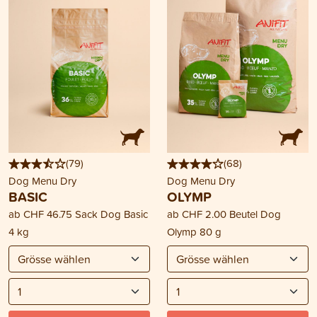
(
79
)
(
68
)
Dog Menu Dry
Dog Menu Dry
BASIC
OLYMP
ab
CHF 46.75
Sack Dog Basic
ab
CHF 2.00
Beutel Dog
4 kg
Olymp 80 g