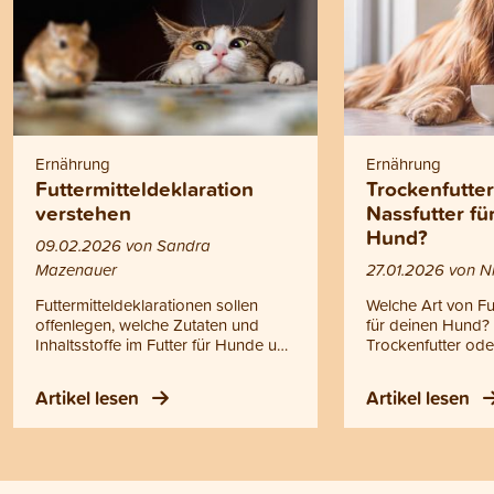
Ernährung
Ernährung
Futtermitteldeklaration
Trockenfutte
verstehen
Nassfutter f
Hund?
09.02.2026 von Sandra
Mazenauer
27.01.2026 von Ni
Futtermitteldeklarationen sollen
Welche Art von Futt
offenlegen, welche Zutaten und
für deinen Hund? F
Inhaltsstoffe im Futter für Hunde und
Trockenfutter ode
Katzen enthalten sind. In der Praxis
Selber kochen? O
bleibt das aber oft unklar, und viele
Entscheidung ist 
Artikel lesen
Artikel lesen
Tierhalterinnen und Tierhalter
des Geschmacks. G
wissen nicht, worauf sie achten
mit allen Fütterun
müssen. Wir erklären dir, wie du
gesunde Ernährun
Futtermitteldeklarationen richtig liest
Dennoch gibt es 
und zeigen dir die Unterschiede
Unterschiede, di