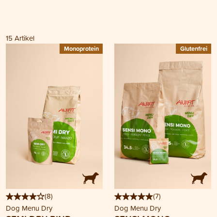
15
Artikel
Monoprotein
Glutenfrei
(
8
)
(
7
)
Dog Menu Dry
Dog Menu Dry